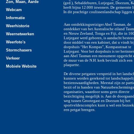
Zon, Maan, Aarde
(ged.), Sebaldeburen, Lutjegast, Doezum, 
heeft bijna 12.000 inwoners. De gemeente l
Webcam
In dit prachtige coulissenlandschap liggen 
Informatie
Aan ontdekkingsreiziger Abel Tasman, de
Weerhistorie
ontdekker van het Australische eiland Tas
en Nieuw Zeeland, Tonga en Fiji, die in 16
Weernetwerken
Lutjegast werd geboren, is aandacht bestee
Weerfoto's
door middel van een kabinet, dat u vindt bi
dorpshuis “Het Kompas”, Kompasstraat te
Stormchasers
Lutjegast. Voor het dorpshuis is ter herinne
aan Abel Tasman een monument opgericht 
Verkeer
de muur van de N.H. kerk bevindt zich een
plaquette.
Mobiele Website
De diverse petgaten verspreid in het landsc
kunnen worden gerekend tot landschappeli
bezienswaardigheden. Meestal zijn ze parti
bezit of in handen van Natuurbeschermings
organisaties, waardoor soms geen directe
bezichtiging mogelijk is. Aan de doorgaan
weg tussen Grootegast en Doezum bij het
sportveldencomplex kunt u wel een bezoek
een petgat brengen.