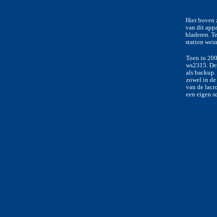
Hier boven 
van dit appa
bladeren. Te
station wein
Toen in 200
ws2315. Dez
als backup.
zowel in de
van de lacr
een eigen s