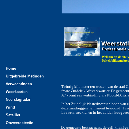
Weerstat
Weerstat
Professionele 
Professionele
Welkom op de site 
Boltek bliksemdet
Home
Uitgebreide Metingen
Verwachtingen
Twintig kilometer ten westen van de stad G
fraaie Zuidelijk Westerkwartier. De gemee
Weerkaarten
A7 vormt een verbinding via Noord-Duitsl
Neerslagradar
In het Zuidelijk Westerkwartier lopen van
Wind
deze zandruggen permanent bewoond. Tussen
Lauwers: zeeklei en in het zuiden hoogvee
Satelliet
Onweerdetectie
De gemeente bestaat naast de gelijknamige 