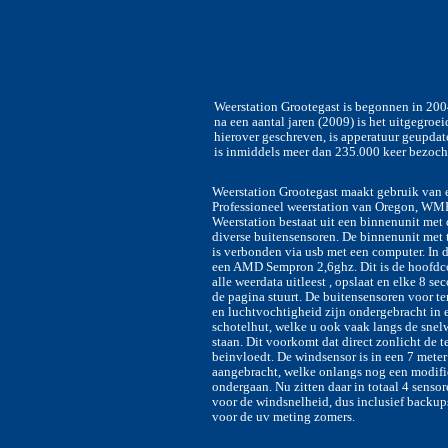
Weerstation Grootegast is begonnen in 200
na een aantal jaren (2009) is het uitgegroei
hierover geschreven, is apperatuur geupdate
is inmiddels meer dan 235.000 keer bezoch
Weerstation Grootegast maakt gebruik van 
Professioneel weerstation van Oregon, WM
Weerstation bestaat uit een binnenunit met 
diverse buitensensoren. De binnenunit met
is verbonden via usb met een computer. In d
een AMD Sempron 2,6ghz. Dit is de hoofdc
alle weerdata uitleest , opslaat en elke 8 s
de pagina stuurt. De buitensensoren voor t
en luchtvochtigheid zijn ondergebracht in 
schotelhut, welke u ook vaak langs de snel
staan. Dit voorkomt dat direct zonlicht de 
beinvloedt. De windsensor is in een 7 mete
aangebracht, welke onlangs nog een modific
ondergaan. Nu zitten daar in totaal 4 sensor
voor de windsnelheid, dus inclusief backup
voor de uv meting zomers.