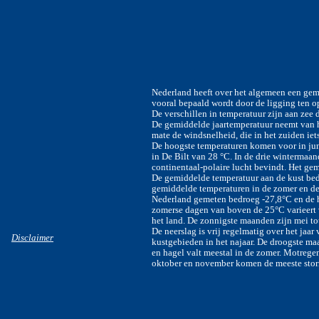
Nederland heeft over het algemeen een gem
vooral bepaald wordt door de ligging ten 
De verschillen in temperatuur zijn aan zee 
De gemiddelde jaartemperatuur neemt van he
mate de windsnelheid, die in het zuiden iets
De hoogste temperaturen komen voor in jun
in De Bilt van 28 °C. In de drie wintermaa
continentaal-polaire lucht bevindt. Het ge
De gemiddelde temperatuur aan de kust bedr
gemiddelde temperaturen in de zomer en de 
Nederland gemeten bedroeg -27,8°C en de 
zomerse dagen van boven de 25°C varieert v
het land. De zonnigste maanden zijn mei to
De neerslag is vrij regelmatig over het jaar
Disclaimer
kustgebieden in het najaar. De droogste ma
en hagel valt meestal in de zomer. Motregen
oktober en november komen de meeste storm