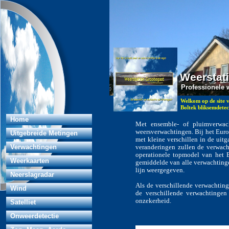
...
Weerstat
Weerstat
Professionele 
Professionele
Welkom op de site 
Boltek bliksemdet
Home
Met ensemble- of pluimverwac
weersverwachtingen. Bij het Eur
Uitgebreide Metingen
met kleine verschillen in de uitg
Verwachtingen
veranderingen zullen de verwacht
operationele topmodel van het 
Weerkaarten
gemiddelde van alle verwachtinge
lijn weergegeven.
Neerslagradar
Als de verschillende verwachting
Wind
de verschillende verwachtingen
onzekerheid.
Satelliet
Onweerdetectie