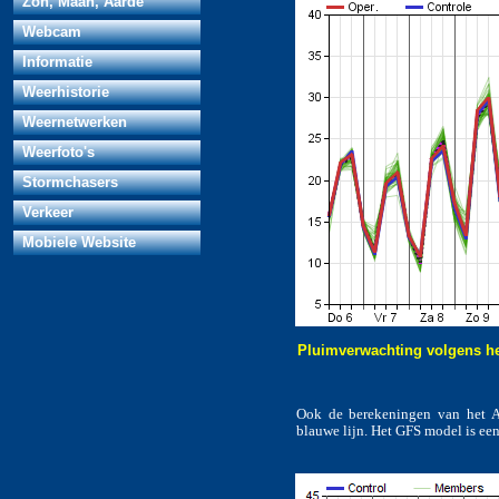
Zon, Maan, Aarde
Webcam
Informatie
Weerhistorie
Weernetwerken
Weerfoto's
Stormchasers
Verkeer
Mobiele Website
Pluimverwachting volgens h
Ook de berekeningen van het A
blauwe lijn. Het GFS model is e