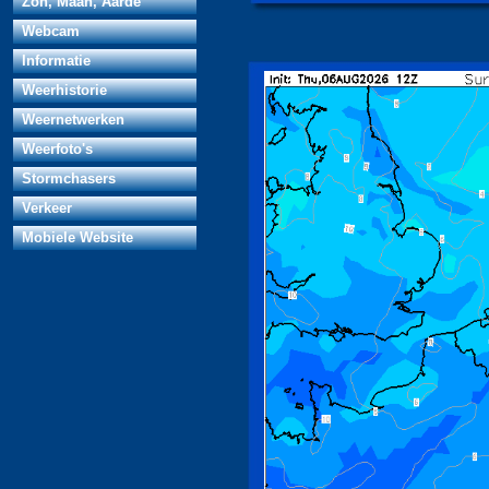
Zon, Maan, Aarde
Webcam
Informatie
Weerhistorie
Weernetwerken
Weerfoto's
Stormchasers
Verkeer
Mobiele Website