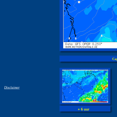
Cap
Disclaimer
+ 6 uur