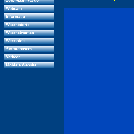
Zon, Maan, Aarde
Webcam
Informatie
Weerhistorie
Weernetwerken
Weerfoto's
Stormchasers
Verkeer
Mobiele Website